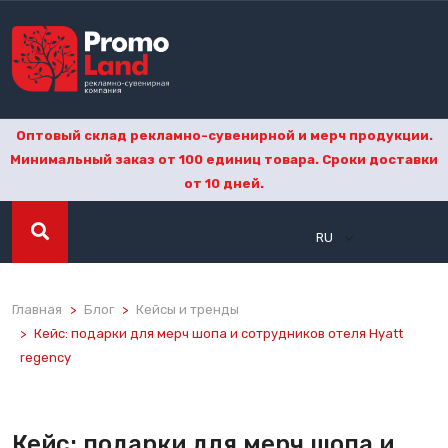
Оптовый склад рекламно-сувенирной и мерч продукции.
Минимальный заказ от 100 единиц товара. Сроки доставки
от 10 дней.
RU
Главная
Блог
Кейсы и тренды
Кейс: подарки для мерч шопа и сотрудников отеля Hyatt
regency
Кейс: подарки для мерч шопа и