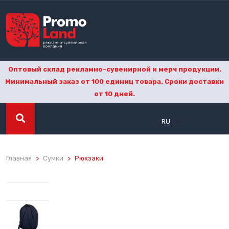
Оптовый склад рекламно-сувенирной и мерч продукции.
Минимальный заказ от 100 единиц товара. Сроки доставки
от 10 дней.
RU
Главная
Сумки
Рюкзаки