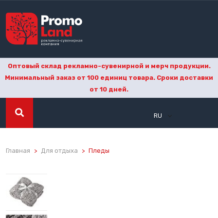
Оптовый склад рекламно-сувенирной и мерч продукции.
Минимальный заказ от 100 единиц товара. Сроки доставки
от 10 дней.
RU
Главная
Для отдыха
Пледы