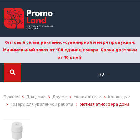
Оптовый склад рекламно-сувенирной и мерч продукции.
Минимальный заказ от 100 единиц товара. Сроки доставки
от 10 дней.
RU
Главная
Для дома
Другое
Увлажнители
Коллекции
Товары для удалённой работы
Уютная атмосфера дома