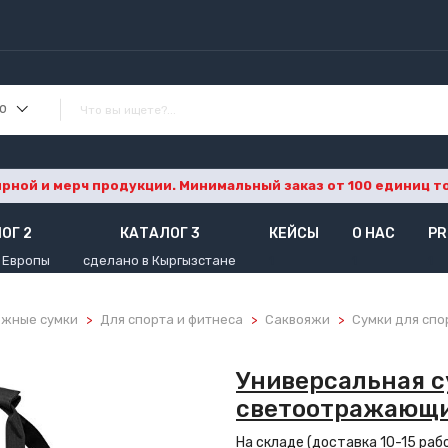
ю
ной и мерч продукции. Минимальный заказ от 100 единиц тов
ОГ 2
КАТАЛОГ 3
КЕЙСЫ
О НАС
PR
 Европы
сделано в Кыргызстане
1
1
1
жные сумки
Для спорта и фитнеса
Саквояжи
Сумки для спо
Универсальная с
светоотражающи
На складе (
доставка 10-15 раб