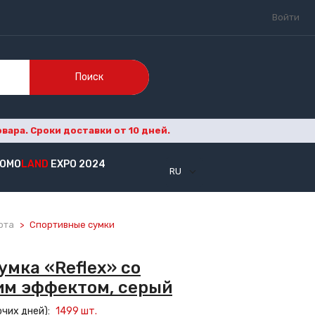
Войти
Поиск
ара. Сроки доставки от 10 дней.
OMO
LAND
EXPO 2024
RU
рта
Спортивные сумки
умка «Reflex» со
м эффектом, серый
очих дней
):
1499
шт.