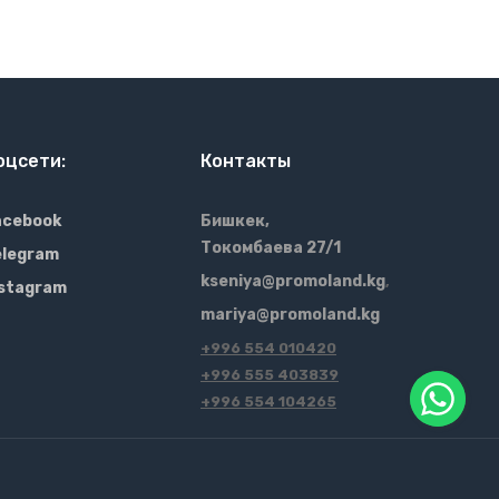
оцсети:
Контакты
acebook
Бишкек,
Токомбаева 27/1
elegram
kseniya@promoland.kg
,
nstagram
mariya@promoland.kg
+996 554 010420
+996 555 403839
+996 554 104265