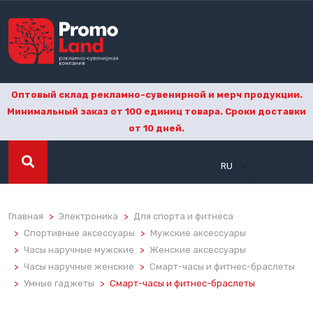
Оптовый склад рекламно-сувенирной и мерч продукции.
Минимальный заказ от 100 единиц товара. Сроки доставки
от 10 дней.
RU
Главная
Электроника
Для спорта и фитнеса
Спортивные аксессуары
Мужские аксессуары
Часы наручные мужские
Женские аксессуары
Часы наручные женские
Смарт-часы и фитнес-браслеты
Умные гаджеты
Смарт-часы и фитнес-браслеты