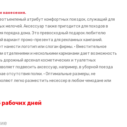
 и нанесения.
неотъемлемый атрибут комфортных поездок, служащий для
ых мелочей. Аксессуар также пригодится для походов в
ия порядка дома. Это превосходный подарок любителю
й вариант промо-презента для рекламных кампаний.
т нанести логотип или слоган фирмы. • Вместительное
ми отделениями и несколькими карманами дает возможность
сь дорожный арсенал косметических и туалетных
зволяет подвесить аксессуар, например, в уборной поезда
чае отсутствия полки. • Оптимальные размеры, не
оляют легко разместить несессер в любом чемодане или
 рабочих дней
ние