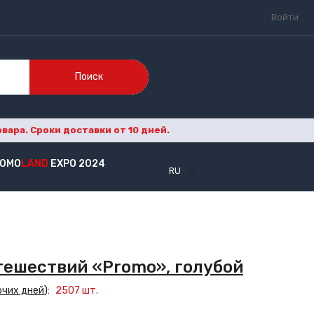
Войти
Поиск
ара. Сроки доставки от 10 дней.
OMO
LAND
EXPO 2024
RU
тешествий «Promo», голубой
очих дней
):
2507
шт.