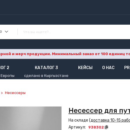
ю
ной и мерч продукции. Минимальный заказ от 100 единиц тов
ОГ 2
КАТАЛОГ 3
КЕЙСЫ
О НАС
PR
 Европы
сделано в Кыргызстане
1
1
1
Несессеры
Несессер для пу
На складе (
доставка 10-15 раб
Артикул:
938302