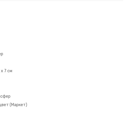
ер
 x 7 см
нсфер
цвет (Маркет)