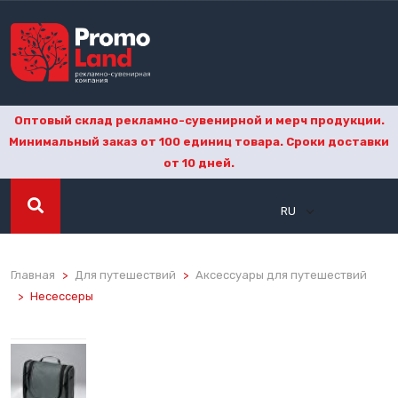
Оптовый склад рекламно-сувенирной и мерч продукции.
Минимальный заказ от 100 единиц товара. Сроки доставки
от 10 дней.
RU
Главная
Для путешествий
Аксессуары для путешествий
Несессеры